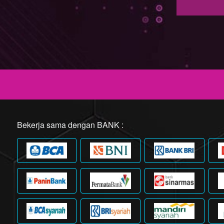
Bekerja sama dengan BANK :