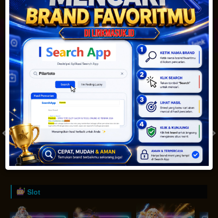
JACKPOT PROGRESIF
IDR
2,904,075,062.44
Togel
SYDNEYPOOLS 1 PRIZE
SYDNEYLOTTO 1 PRIZE
( Setiap Hari )
( Setiap Hari )
Sabtu
Sabtu
2
4
1
3
1
3
7
08/08/2026
08/08/2026
Tutup: 13:30 | Buka: 13:55
Tutup: 13:45 | Buka: 13:50
Slot