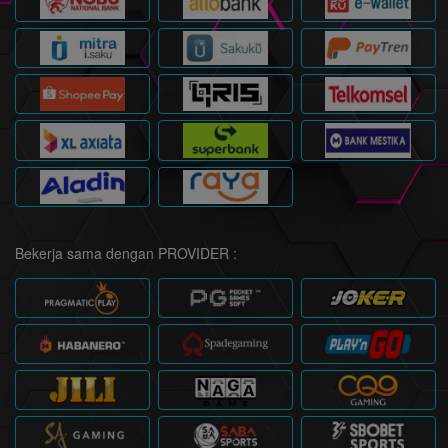
Bekerja sama dengan PROVIDER :