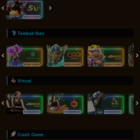
Tembak Ikan
Virtual
Crash Game